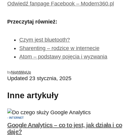
Odwiedź fanpage Facebook – Modern360.pl
Przeczytaj również:
Czym jest bluetooth?
Sharenting – rodzice w internecie
Atom – podstawy pojęcia i wyzwania
by
NightWigUp
Updated
23 stycznia, 2025
Inne artykuły
INTERNET
Google Analytics – co to jest, jak działa i co
daje?